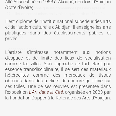
Allé Assi est né en 1988 à Akoupé, non loin d’Abidjan
(Côte d’Ivoire).
Nous vous informons que les commandes passées après le
27 juillet ne seront mises en livraison qu’à partir du 31 août.
Il est diplômé de l’Institut national supérieur des arts
Nous nous excusons pour la gêne occasionnée. Nous
et de l’action culturelle d’Abidjan. Il enseigne les arts
profitons de ce message pour vous souhaiter de bonnes
plastiques dans des établissements publics et
vacances.
privés.
Fondation Dapper
L’artiste s’intéresse notamment aux notions
d’espace et de limite des lieux de socialisation
comme les villes. Son approche de l’art étant par
essence transdisciplinaire, il se sert des matériaux
hétéroclites comme des morceaux de tissus
obtenus dans des ateliers de couture qu’il fixe sur
ses toiles. Une de ses œuvres est présentée dans
l’exposition
L’Art dans la Cité
, organisée en 2023 par
la Fondation Dapper à la Rotonde des Arts d’Abidjan.