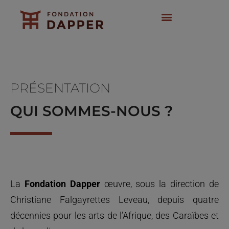
Aller
au
contenu
Art contemporain
Expositions et actions
PRÉSENTATION
QUI SOMMES-NOUS ?
La
Fondation Dapper
œuvre, sous la direction de
Christiane Falgayrettes Leveau, depuis quatre
décennies pour les arts de l’Afrique, des Caraïbes et