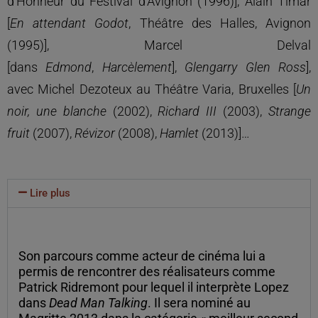
d’Honneur du Festival d’Avignon (1996)], Alain Timar
[
En attendant Godot
, Théâtre des Halles, Avignon
(1995)], Marcel Delval
[dans
Edmond
,
Harcèlement
],
Glengarry Glen Ross
],
avec Michel Dezoteux au Théâtre Varia, Bruxelles [
Un
noir, une blanche
(2002),
Richard III
(2003),
Strange
fruit
(2007),
Révizor
(2008),
Hamlet
(2013)]…
Lire plus
Son parcours comme acteur de cinéma lui a
permis de rencontrer des réalisateurs comme
Patrick Ridremont pour lequel il interprète Lopez
dans
Dead Man Talking
. Il sera nominé au