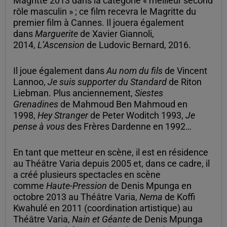
Magritte 2013 dans la catégorie « meilleur second
rôle masculin » ; ce film recevra le Magritte du
premier film à Cannes. Il jouera également
dans
Marguerite
de Xavier Giannoli,
2014,
L’Ascension
de Ludovic Bernard, 2016.
Il joue également dans
Au nom du fils
de Vincent
Lannoo,
Je suis supporter du Standard
de Riton
Liebman. Plus anciennement,
Siestes
Grenadines
de Mahmoud Ben Mahmoud en
1998,
Hey Stranger
de Peter Woditch 1993,
Je
pense à vous
des Frères Dardenne en 1992…
En tant que metteur en scène, il est en résidence
au Théâtre Varia depuis 2005 et, dans ce cadre, il
a créé plusieurs spectacles en scène
comme
Haute-Pression
de Denis Mpunga en
octobre 2013 au Théâtre Varia,
Nema
de Koffi
Kwahulé en 2011 (coordination artistique) au
Théâtre Varia,
Nain et Géante
de Denis Mpunga