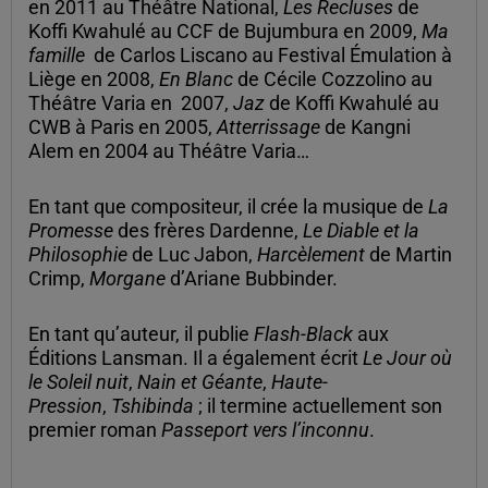
en 2011 au Théâtre National,
Les Recluses
de
Koffi Kwahulé au CCF de Bujumbura en 2009,
Ma
famille
de Carlos Liscano au Festival Émulation à
Liège en 2008,
En Blanc
de Cécile Cozzolino au
Théâtre Varia en 2007,
Jaz
de Koffi Kwahulé au
CWB à Paris en 2005,
Atterrissage
de Kangni
Alem en 2004 au Théâtre Varia…
En tant que compositeur, il crée la musique de
La
Promesse
des frères Dardenne,
Le Diable et la
Philosophie
de Luc Jabon,
Harcèlement
de Martin
Crimp,
Morgane
d’Ariane Bubbinder.
En tant qu’auteur, il publie
Flash-Black
aux
Éditions Lansman. Il a également écrit
Le Jour où
le Soleil nuit
,
Nain et Géante
,
Haute-
Pression
,
Tshibinda
; il termine actuellement son
premier roman
Passeport vers l’inconnu
.