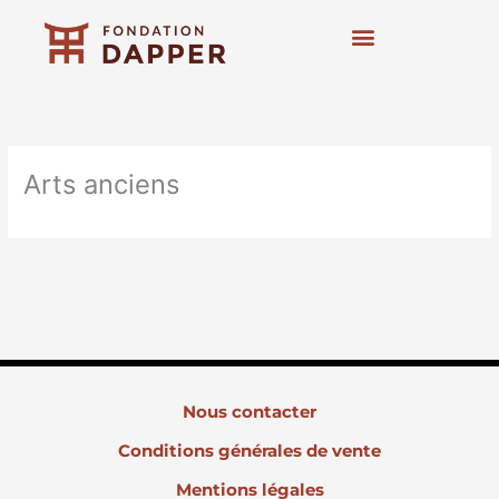
Aller
au
contenu
Art contemporain
Expositions et actions
Arts anciens
Nous contacter
Conditions générales de vente
Mentions légales