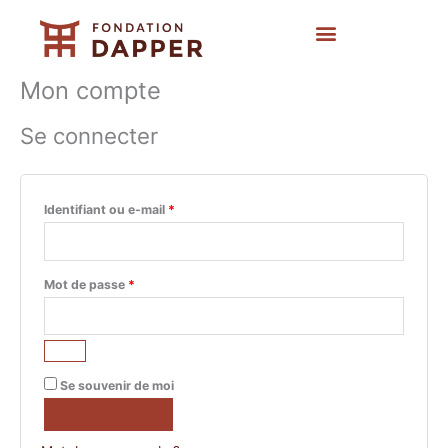
Aller
Obligatoire
Obligatoire
au
contenu
Art contemporain
Expositions et actions
Mon compte
Se connecter
Identifiant ou e-mail
*
Mot de passe
*
Se souvenir de moi
Se connecter