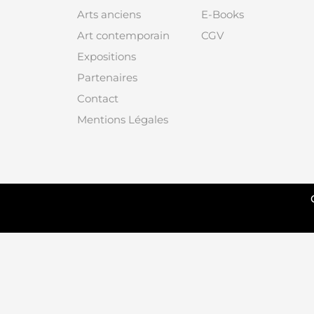
Arts anciens
E-Books
Art contemporain
CGV
Expositions
Partenaires
Contact
Mentions Légales