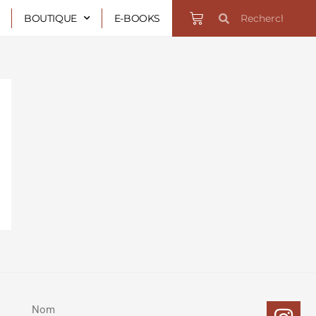
Rechercher
Rechercher
Panier
BOUTIQUE
E-BOOKS
In
Fa
Twi
Yo
Nom