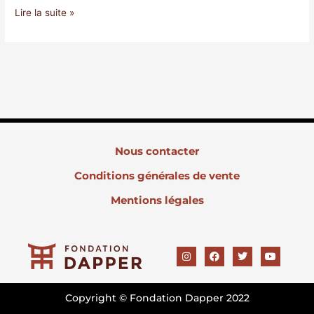
Lire la suite »
Nous contacter
Conditions générales de vente
Mentions légales
I
F
T
Y
n
a
w
o
s
c
i
u
t
e
t
t
a
b
t
u
Copyright © Fondation Dapper 2022
g
o
e
b
r
o
r
e