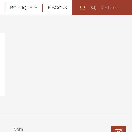
Rechercher
Rechercher
Panier
BOUTIQUE
E-BOOKS
In
Fa
Twi
Yo
Nom