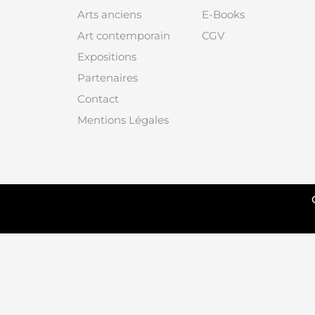
Arts anciens
E-Books
Art contemporain
CGV
Expositions
Partenaires
Contact
Mentions Légales