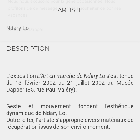
Nous nous excusons pour la gêne occasionnée. Nous
profitons de ce message pour vous souhaiter de bonnes
ARTISTE
vacances.
Ndary Lo
Fondation Dapper
DESCRIPTION
L’exposition
L’Art en marche de Ndary Lo
s’est tenue
du 13 février 2002 au 21 juillet 2002 au Musée
Dapper (35, rue Paul Valéry).
Geste et mouvement fondent l’esthétique
dynamique de Ndary Lo.
Outre le fer, l’artiste s’approprie divers matériaux de
récupération issus de son environnement.