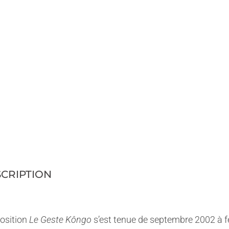
CRIPTION
lients,
ous informons que les commandes passées après le 27 juillet 
osition
Le Geste Kôngo
s’est tenue de septembre 2002 à f
mises en livraison qu’à partir du 31 août.