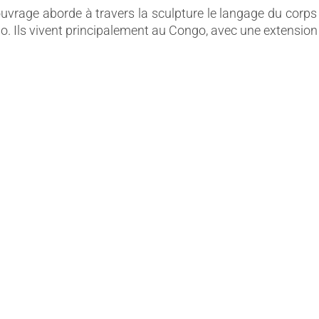
uvrage aborde à travers la sculpture le langage du corps
ous excusons pour la gêne occasionnée. Nous profitons de ce
. Ils vivent principalement au Congo, avec une extension
e pour vous souhaiter de bonnes vacances.
ion Dapper