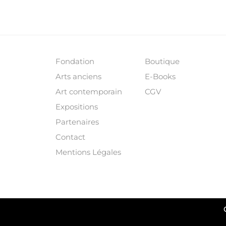
Fondation
Boutique
Arts anciens
E-Books
Art contemporain
CGV
Expositions
Partenaires
Contact
Mentions Légales