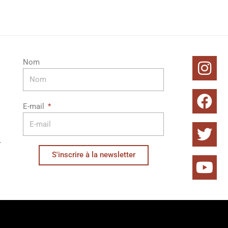
In
Fa
Twi
Yo
Nom
E-mail
S'inscrire à la newsletter