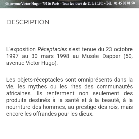
profitons de ce message pour vous souhaiter de bonnes
vacances.
DESCRIPTION
Fondation Dapper
L’exposition
Réceptacles
s’est tenue du 23 octobre
1997 au 30 mars 1998 au Musée Dapper (50,
avenue Victor Hugo).
Les objets-réceptacles sont omniprésents dans la
vie, les mythes ou les rites des communautés
africaines. Ils renferment non seulement des
produits destinés à la santé et à la beauté, à la
nourriture des hommes, au prestige des rois, mais
encore les offrandes pour les dieux.