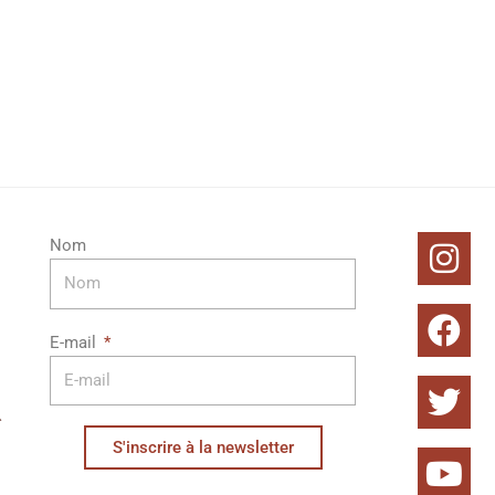
In
Fa
Twi
Yo
Nom
E-mail
S'inscrire à la newsletter