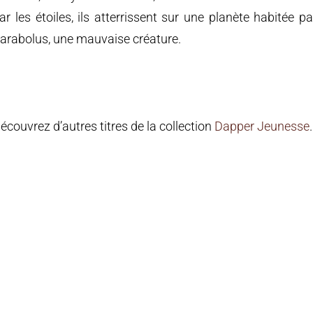
ar les étoiles, ils atterrissent sur une planète habitée pa
arabolus, une mauvaise créature.
écouvrez d’autres titres de la collection
Dapper Jeunesse
.
lients,
ous informons que les commandes passées après le 27 juillet 
mises en livraison qu’à partir du 31 août.
ous excusons pour la gêne occasionnée. Nous profitons de ce
e pour vous souhaiter de bonnes vacances.
ion Dapper