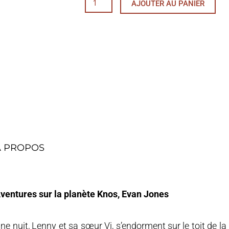
AJOUTER AU PANIER
de
Aventures
sur
la
planète
Knos,
Evan
Jones
À PROPOS
ventures sur la planète Knos, Evan Jones
ne nuit, Lenny et sa sœur Vi, s’endorment sur le toit de l