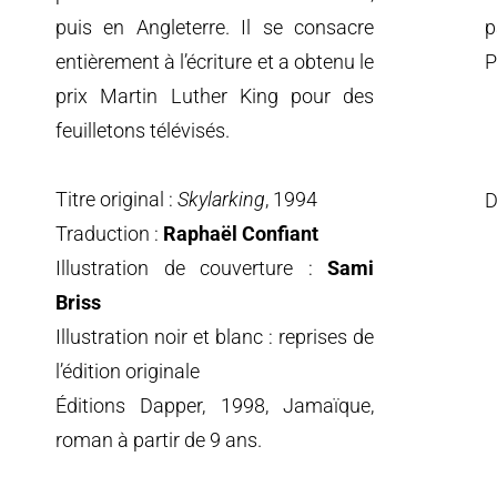
puis en Angleterre. Il se consacre
p
entièrement à l’écriture et a obtenu le
P
prix Martin Luther King pour des
feuilletons télévisés.
Titre original :
Skylarking
, 1994
D
Chers c
Traduction :
Raphaël Confiant
Nous v
Illustration de couverture :
Sami
seront 
Briss
Illustration noir et blanc : reprises de
Nous n
messag
l’édition originale
Éditions Dapper, 1998, Jamaïque,
Fondat
roman à partir de 9 ans.