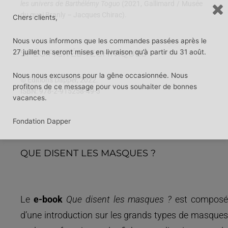
les univers de Barthélémy Toguo
(2021, Gallimard / Musée
du quai Branly – Jacques Chirac).
Chers clients,
Nous vous informons que les commandes passées après le
27 juillet ne seront mises en livraison qu’à partir du 31 août.
SPÉCIFICITÉS TECHNIQUES
Nous nous excusons pour la gêne occasionnée. Nous
© Éditions Dapper, 2022.
profitons de ce message pour vous souhaiter de bonnes
ISBN: 978-2-915258-49-3
vacances.
Fondation Dapper
QUE DISENT LES MASQUES ?
Le
e-book
Que disent les masques ?
est composé
d’une introduction sur les grands types de masques