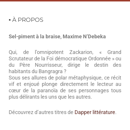
à
la
braise,
▪︎ À PROPOS
Maxime
N'Debeka
Sel-piment à la braise, Maxime N’Debeka
Chers clients,
Qui, de l’omnipotent Zackarion, « Grand
Nous vous informons que les commandes passées après le
Scrutateur de la Foi démocratique Ordonnée » ou
27 juillet ne seront mises en livraison qu’à partir du 31 août.
du Père Nourrisseur, dirige le destin des
habitants du Bangragra ?
Nous nous excusons pour la gêne occasionnée. Nous
Sous ses allures de polar métaphysique, ce récit
profitons de ce message pour vous souhaiter de bonnes
vif et enjoué plonge directement le lecteur au
vacances.
cœur de la paranoïa de ses personnages tous
plus délirants les uns que les autres.
Fondation Dapper
Découvrez d’autres titres de
Dapper littérature
.