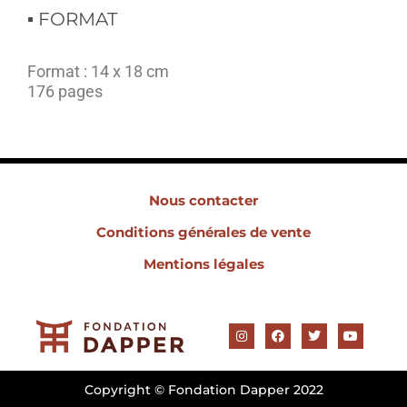
▪︎ FORMAT
Format : 14 x 18 cm
176 pages
Nous contacter
Conditions générales de vente
Mentions légales
I
F
T
Y
n
a
w
o
s
c
i
u
t
e
t
t
a
b
t
u
Copyright © Fondation Dapper 2022
g
o
e
b
r
o
r
e