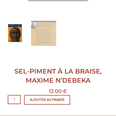
SEL-PIMENT À LA BRAISE,
MAXIME N’DEBEKA
12.00
€
quantité
AJOUTER AU PANIER
de
Sel-
piment