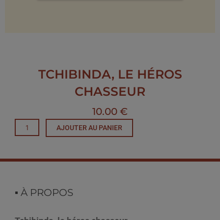
TCHIBINDA, LE HÉROS
CHASSEUR
10.00
€
quantité
AJOUTER AU PANIER
de
Tchibinda,
le
héros
chasseur
▪︎ À PROPOS