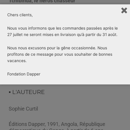
Tchibinda, le héros chasseur
Chers clients,
Première collection de livres d’arts africains pour
la jeunesse, Kitadi invite les enfants de six à
douze ans à découvrir le patrimoine artistique
Nous vous informons que les commandes passées après le
des peuples de l’Afrique subsaharienne.
27 juillet ne seront mises en livraison qu’à partir du 31 août.
A travers le héros aux mains et aux pieds
gigantesques.
Nous nous excusons pour la gêne occasionnée. Nous
profitons de ce message pour vous souhaiter de bonnes
vacances.
Découvrez d’autres titres de la collection
Dapper
Jeunesse
.
Fondation Dapper
▪︎ L'AUTEURE
Sophie Curtil
Éditions Dapper, 1991, Angola, République