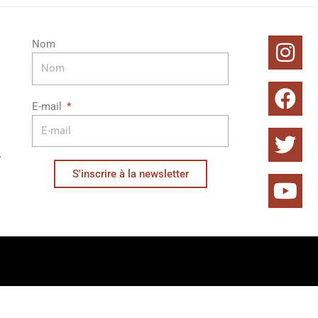
In
Fa
Twi
Yo
Nom
E-mail
S'inscrire à la newsletter