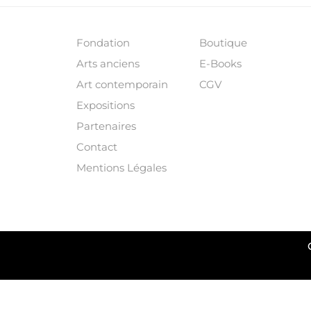
Fondation
Boutique
Arts anciens
E-Books
Art contemporain
CGV
Expositions
Partenaires
Contact
Mentions Légales