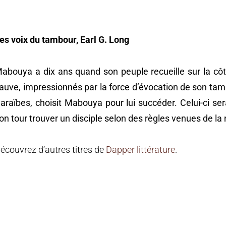
es voix du tambour, Earl G. Long
abouya a dix ans quand son peuple recueille sur la côte
lients,
auve, impressionnés par la force d’évocation de son ta
ous informons que les commandes passées après le 27 juillet 
araïbes, choisit Mabouya pour lui succéder. Celui-ci ser
mises en livraison qu’à partir du 31 août.
on tour trouver un disciple selon des règles venues de la
ous excusons pour la gêne occasionnée. Nous profitons de ce
e pour vous souhaiter de bonnes vacances.
écouvrez d’autres titres de
Dapper littérature
.
ion Dapper