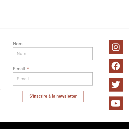
In
Fa
Twi
Yo
Nom
E-mail
S'inscrire à la newsletter