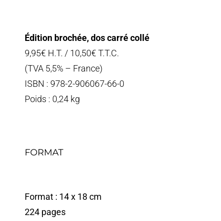
Édition brochée, dos carré collé
9,95€ H.T. / 10,50€ T.T.C.
(TVA 5,5% – France)
ISBN : 978-2-906067-66-0
Poids : 0,24 kg
FORMAT
Format : 14 x 18 cm
224 pages