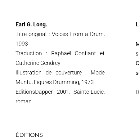
Earl G. Long.
L
Titre original : Voices From a Drum,
1993
M
Chers c
Traduction : Raphaël Confiant et
s
Nous v
Catherine Gendrey
C
seront 
Illustration de couverture : Mode
s
Muntu, Figures Drumming, 1973
Nous n
ÉditionsDapper, 2001, Sainte-Lucie,
messag
D
roman.
Fondat
ÉDITIONS