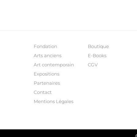
Fondation
Boutique
Arts anciens
E-Books
Art contemporain
CGV
Expositions
Partenaires
Contact
Mentions Légales