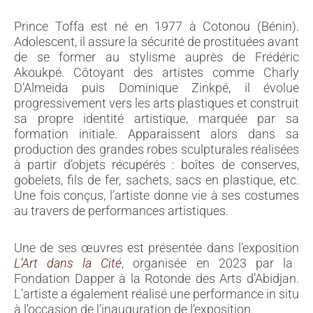
Chers clients,
Prince Toffa est né en 1977 à Cotonou (Bénin).
Adolescent, il assure la sécurité de prostituées avant
Nous vous informons que les commandes passées après le
de se former au stylisme auprès de Frédéric
27 juillet ne seront mises en livraison qu’à partir du 31 août.
Akoukpé. Côtoyant des artistes comme Charly
D’Almeida puis Dominique Zinkpé, il évolue
Nous nous excusons pour la gêne occasionnée. Nous
progressivement vers les arts plastiques et construit
profitons de ce message pour vous souhaiter de bonnes
sa propre identité artistique, marquée par sa
vacances.
formation initiale. Apparaissent alors dans sa
production des grandes robes sculpturales réalisées
Fondation Dapper
à partir d’objets récupérés : boîtes de conserves,
gobelets, fils de fer, sachets, sacs en plastique, etc.
Une fois conçus, l’artiste donne vie à ses costumes
au travers de performances artistiques.
Une de ses œuvres est présentée dans l’exposition
L’Art dans la Cité
, organisée en 2023 par la
Fondation Dapper à la Rotonde des Arts d’Abidjan.
L’artiste a également réalisé une performance in situ
à l’occasion de l’inauguration de l’exposition.